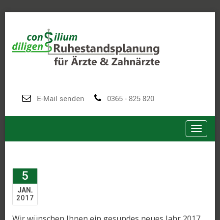
E-Mail senden
0365 - 825 820
Toggle
5
JAN.
2017
Wir wünschen Ihnen ein gesundes neues Jahr 2017