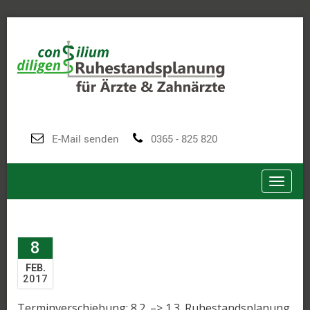
E-Mail senden
0365 - 825 820
Toggle
8
FEB.
2017
Terminverschiebung: 8.2. –> 1.3. Ruhestandsplanung