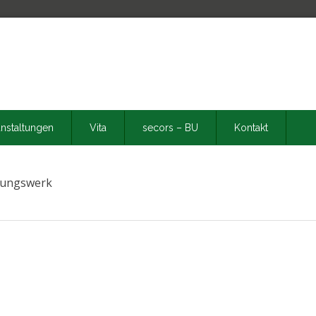
nstaltungen
Vita
secors – BU
Kontakt
rgungswerk